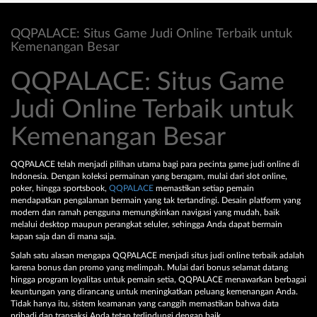
QQPALACE: Situs Game Judi Online Terbaik untuk
Kemenangan Besar
QQPALACE: Situs Game
Judi Online Terbaik untuk
Kemenangan Besar
QQPALACE telah menjadi pilihan utama bagi para pecinta game judi online di
Indonesia. Dengan koleksi permainan yang beragam, mulai dari slot online,
poker, hingga sportsbook,
QQPALACE
memastikan setiap pemain
mendapatkan pengalaman bermain yang tak tertandingi. Desain platform yang
modern dan ramah pengguna memungkinkan navigasi yang mudah, baik
melalui desktop maupun perangkat seluler, sehingga Anda dapat bermain
kapan saja dan di mana saja.
Salah satu alasan mengapa QQPALACE menjadi situs judi online terbaik adalah
karena bonus dan promo yang melimpah. Mulai dari bonus selamat datang
hingga program loyalitas untuk pemain setia, QQPALACE menawarkan berbagai
keuntungan yang dirancang untuk meningkatkan peluang kemenangan Anda.
Tidak hanya itu, sistem keamanan yang canggih memastikan bahwa data
pribadi dan transaksi Anda tetap terlindungi dengan baik.