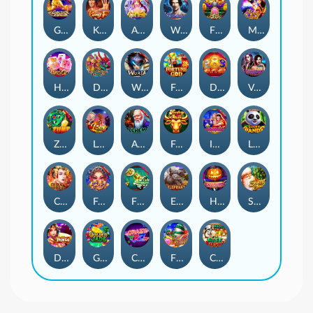
Golden Zongzi
KungFu
Athena
Werewolf
FEATURE BUY・SUPER POWERFUL
Moon Festival
Hand Of God
Dragon Boat Festival
Wu Xia
Fortune God
DA FU GUI
Vampire
ZUMA
Love
Alchemy
Fortune Bull
India Treasure
Lucky Panda
China Empress
Face Off
Fish Prawn Crab
Elephant
Halloween
Santa Claus
DIAO CHAN FA DA CAI
GOLDEN JADE
Crazy 777
FEATURE BUY・CHRISTMAS EXPRESS
Chef Husky