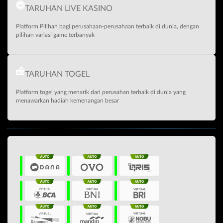
TARUHAN LIVE KASINO
Platform Pilihan bagi perusahaan-perusahaan terbaik di dunia, dengan
pilihan variasi game terbanyak
TARUHAN TOGEL
Platform togel yang menarik dari perusahan terbaik di dunia yang
menawarkan hadiah kemenangan besar