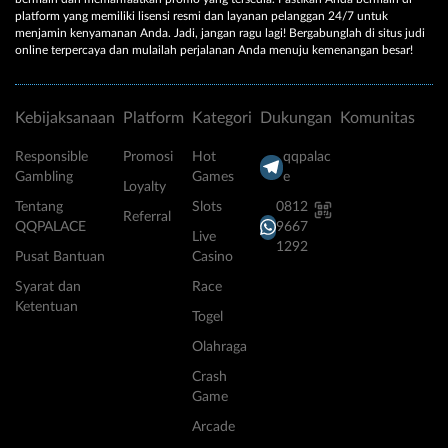
platform yang memiliki lisensi resmi dan layanan pelanggan 24/7 untuk
menjamin kenyamanan Anda. Jadi, jangan ragu lagi! Bergabunglah di situs judi
online terpercaya dan mulailah perjalanan Anda menuju kemenangan besar!
Kebijaksanaan
Platform
Kategori
Dukungan
Komunitas
Responsible
Promosi
Hot
qqpalac
Gambling
Games
e
Loyalty
Tentang
Slots
0812
Referral
QQPALACE
9667
Live
1292
Pusat Bantuan
Casino
Syarat dan
Race
Ketentuan
Togel
Olahraga
Crash
Game
Arcade